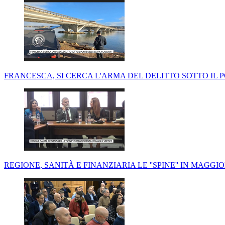
FRANCESCA, SI CERCA L'ARMA DEL DELITTO SOTTO IL 
REGIONE, SANITÀ E FINANZIARIA LE ''SPINE'' IN MAGG