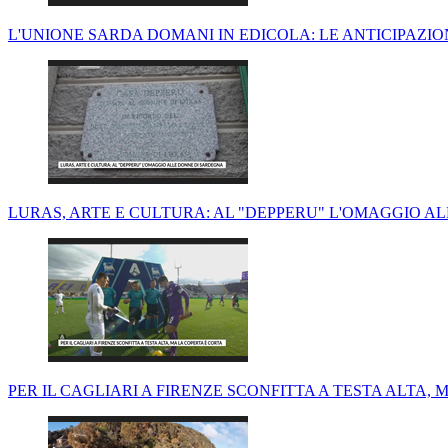
L'UNIONE SARDA DOMANI IN EDICOLA: LE ANTICIPAZI
LURAS, ARTE E CULTURA: AL "DEPPERU" L'OMAGGIO A
PER IL CAGLIARI A FIRENZE SCONFITTA A TESTA ALTA,