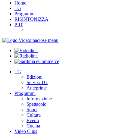
Home
TG
Programmi
RISINTONIZZA
PIU'
close menu
TG
Edizioni
Servizi TG
Anteprime
Programmi
Informazione
Spettacolo
Sport
Cultura
Eventi
Cucina
Video Clips