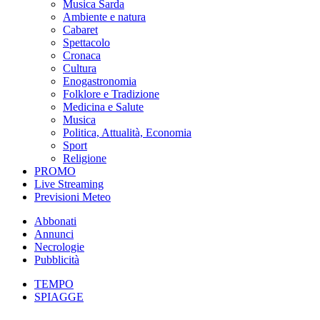
Musica Sarda
Ambiente e natura
Cabaret
Spettacolo
Cronaca
Cultura
Enogastronomia
Folklore e Tradizione
Medicina e Salute
Musica
Politica, Attualità, Economia
Sport
Religione
PROMO
Live Streaming
Previsioni Meteo
Abbonati
Annunci
Necrologie
Pubblicità
TEMPO
SPIAGGE