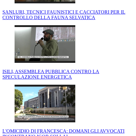
SANLURI, TECNICI FAUNISTICI E CACCIATORI PER IL
CONTROLLO DELLA FAUNA SELVATICA
ISILI, ASSEMBLEA PUBBLICA CONTRO LA
SPECULAZIONE ENERGETICA
L'OMICIDIO DI FRANCESCA: DOMANI GLI AVVOCATI