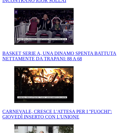
INCONTRANO IGOR SOLLAI
BASKET SERIE A, UNA DINAMO SPENTA BATTUTA
NETTAMENTE DA TRAPANI: 88 A 68
CARNEVALE, CRESCE L'ATTESA PER I ''FUOCHI'':
GIOVEDÌ INSERTO CON L'UNIONE