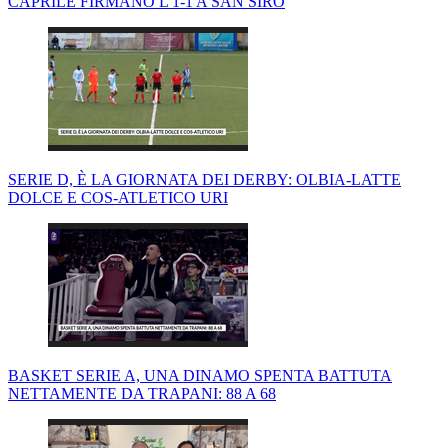
CAPRILE FIRMANO L'1-1 A SAN SIRO
SERIE D, È LA GIORNATA DEI DERBY: OLBIA-LATTE
DOLCE E COS-ATLETICO URI
BASKET SERIE A, UNA DINAMO SPENTA BATTUTA
NETTAMENTE DA TRAPANI: 88 A 68