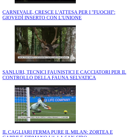
CARNEVALE, CRESCE L'ATTESA PER I ''FUOCHI'':
GIOVEDÌ INSERTO CON L'UNIONE
SANLURI, TECNICI FAUNISTICI E CACCIATORI PER IL
CONTROLLO DELLA FAUNA SELVATICA
IL CAGLIARI FERMA PURE IL MILAN: ZORTEA E