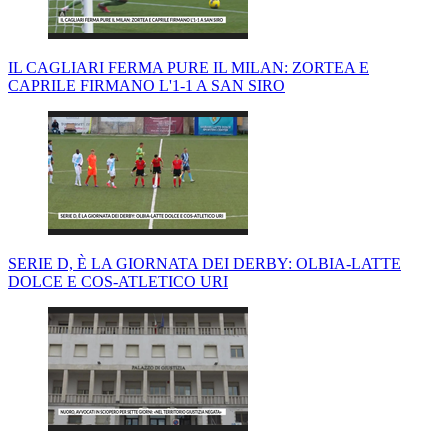
IL CAGLIARI FERMA PURE IL MILAN: ZORTEA E
CAPRILE FIRMANO L'1-1 A SAN SIRO
SERIE D, È LA GIORNATA DEI DERBY: OLBIA-LATTE
DOLCE E COS-ATLETICO URI