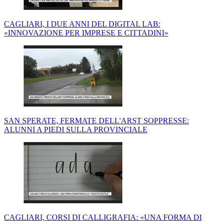
CAGLIARI, I DUE ANNI DEL DIGITAL LAB:
«INNOVAZIONE PER IMPRESE E CITTADINI»
SAN SPERATE, FERMATE DELL'ARST SOPPRESSE:
ALUNNI A PIEDI SULLA PROVINCIALE
CAGLIARI, CORSI DI CALLIGRAFIA: «UNA FORMA DI