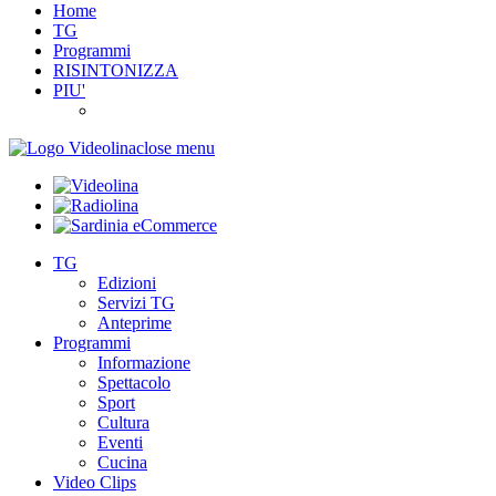
Home
TG
Programmi
RISINTONIZZA
PIU'
close menu
TG
Edizioni
Servizi TG
Anteprime
Programmi
Informazione
Spettacolo
Sport
Cultura
Eventi
Cucina
Video Clips