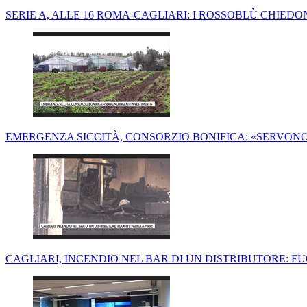
SERIE A, ALLE 16 ROMA-CAGLIARI: I ROSSOBLÙ CHIEDO
EMERGENZA SICCITÀ, CONSORZIO BONIFICA: «SERVONO
CAGLIARI, INCENDIO NEL BAR DI UN DISTRIBUTORE: FU