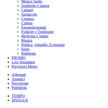
Musica Sarda
Ambiente e natura
Cabaret
Spettacolo
Cronaca
Cultura
Enogastronomia
Folklore e Tradizione
Medicina e Salute
Musica
Politica, Attualità, Economia
Sport
Religione
PROMO
Live Streaming
Previsioni Meteo
Abbonati
Annunci
Necrologie
Pubblicità
TEMPO
SPIAGGE