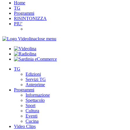
Home
TG
Programmi
RISINTONIZZA
PIU'
close menu
TG
Edizioni
Servizi TG
Anteprime
Programmi
Informazione
Spettacolo
Sport
Cultura
Eventi
Cucina
Video Clips