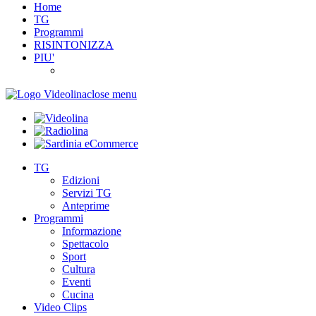
Home
TG
Programmi
RISINTONIZZA
PIU'
close menu
TG
Edizioni
Servizi TG
Anteprime
Programmi
Informazione
Spettacolo
Sport
Cultura
Eventi
Cucina
Video Clips