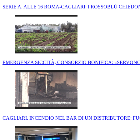
SERIE A, ALLE 16 ROMA-CAGLIARI: I ROSSOBLÙ CHIEDO
EMERGENZA SICCITÀ, CONSORZIO BONIFICA: «SERVONO
CAGLIARI, INCENDIO NEL BAR DI UN DISTRIBUTORE: FU