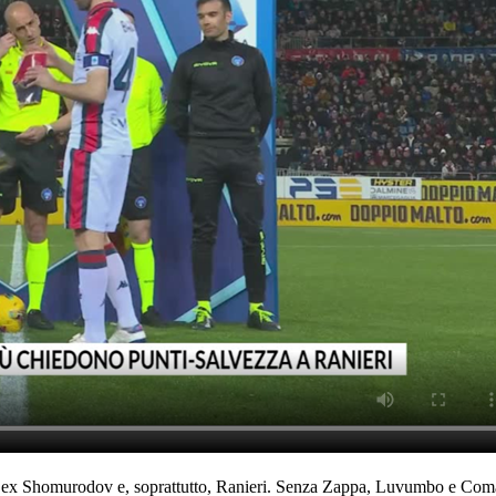
gli ex Shomurodov e, soprattutto, Ranieri. Senza Zappa, Luvumbo e Coman