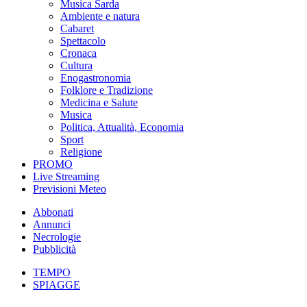
Musica Sarda
Ambiente e natura
Cabaret
Spettacolo
Cronaca
Cultura
Enogastronomia
Folklore e Tradizione
Medicina e Salute
Musica
Politica, Attualità, Economia
Sport
Religione
PROMO
Live Streaming
Previsioni Meteo
Abbonati
Annunci
Necrologie
Pubblicità
TEMPO
SPIAGGE