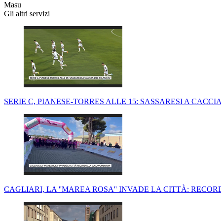
Masu
Gli altri servizi
SERIE C, PIANESE-TORRES ALLE 15: SASSARESI A CACCI
CAGLIARI, LA ''MAREA ROSA'' INVADE LA CITTÀ: RE