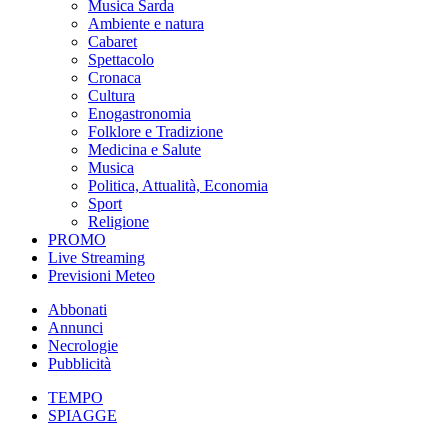
Musica Sarda
Ambiente e natura
Cabaret
Spettacolo
Cronaca
Cultura
Enogastronomia
Folklore e Tradizione
Medicina e Salute
Musica
Politica, Attualità, Economia
Sport
Religione
PROMO
Live Streaming
Previsioni Meteo
Abbonati
Annunci
Necrologie
Pubblicità
TEMPO
SPIAGGE