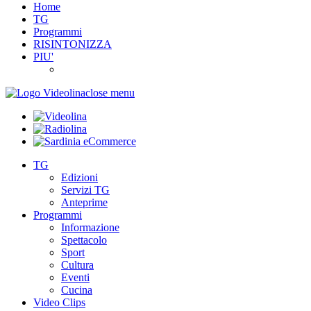
Home
TG
Programmi
RISINTONIZZA
PIU'
close menu
TG
Edizioni
Servizi TG
Anteprime
Programmi
Informazione
Spettacolo
Sport
Cultura
Eventi
Cucina
Video Clips