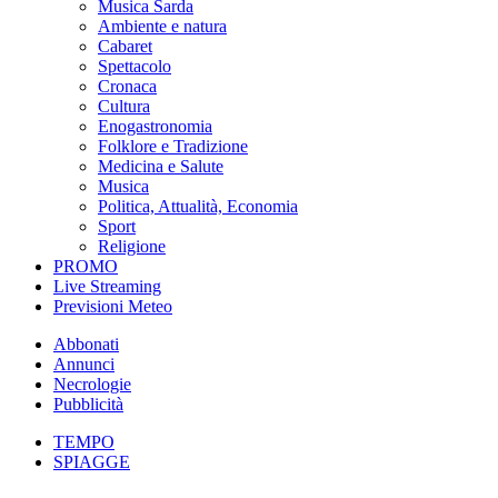
Musica Sarda
Ambiente e natura
Cabaret
Spettacolo
Cronaca
Cultura
Enogastronomia
Folklore e Tradizione
Medicina e Salute
Musica
Politica, Attualità, Economia
Sport
Religione
PROMO
Live Streaming
Previsioni Meteo
Abbonati
Annunci
Necrologie
Pubblicità
TEMPO
SPIAGGE