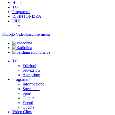
Home
TG
Programmi
RISINTONIZZA
PIU'
close menu
TG
Edizioni
Servizi TG
Anteprime
Programmi
Informazione
Spettacolo
Sport
Cultura
Eventi
Cucina
Video Clips