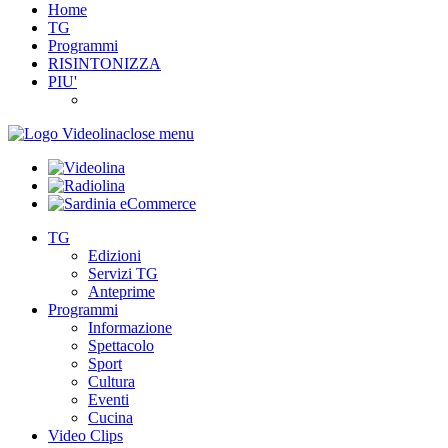
Home
TG
Programmi
RISINTONIZZA
PIU'
close menu
TG
Edizioni
Servizi TG
Anteprime
Programmi
Informazione
Spettacolo
Sport
Cultura
Eventi
Cucina
Video Clips