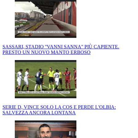
SASSARI, STADIO ''VANNI SANNA'' PIÙ CAPIENTE.
PRESTO UN NUOVO MANTO ERBOSO
SERIE D, VINCE SOLO LA COS E PERDE L'OLBIA:
SALVEZZA ANCORA LONTANA