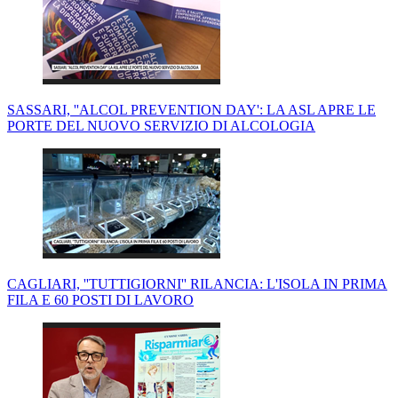
SASSARI, ''ALCOL PREVENTION DAY': LA ASL APRE LE
PORTE DEL NUOVO SERVIZIO DI ALCOLOGIA
CAGLIARI, ''TUTTIGIORNI'' RILANCIA: L'ISOLA IN PRIMA
FILA E 60 POSTI DI LAVORO