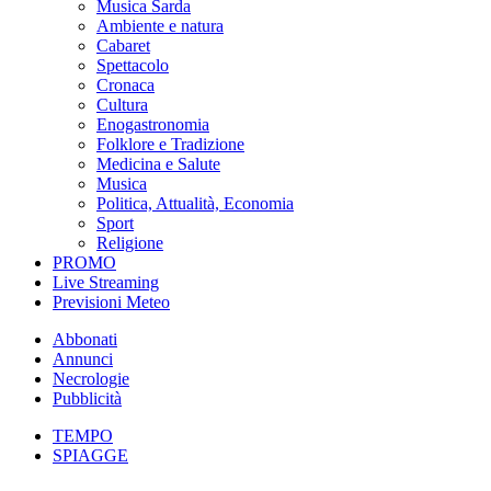
Musica Sarda
Ambiente e natura
Cabaret
Spettacolo
Cronaca
Cultura
Enogastronomia
Folklore e Tradizione
Medicina e Salute
Musica
Politica, Attualità, Economia
Sport
Religione
PROMO
Live Streaming
Previsioni Meteo
Abbonati
Annunci
Necrologie
Pubblicità
TEMPO
SPIAGGE