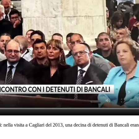
 nella visita a Cagliari del 2013, una decina di detenuti di Bancali er