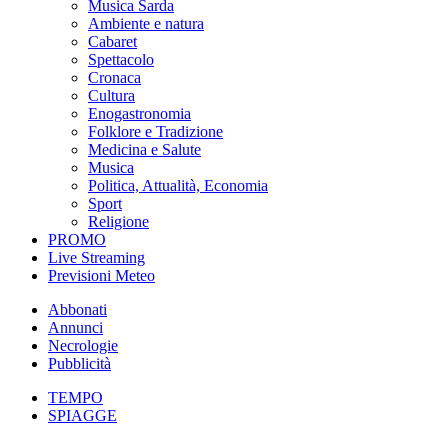
Musica Sarda
Ambiente e natura
Cabaret
Spettacolo
Cronaca
Cultura
Enogastronomia
Folklore e Tradizione
Medicina e Salute
Musica
Politica, Attualità, Economia
Sport
Religione
PROMO
Live Streaming
Previsioni Meteo
Abbonati
Annunci
Necrologie
Pubblicità
TEMPO
SPIAGGE