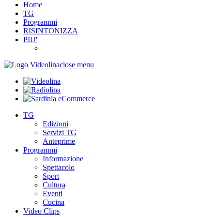
Home
TG
Programmi
RISINTONIZZA
PIU'
close menu
TG
Edizioni
Servizi TG
Anteprime
Programmi
Informazione
Spettacolo
Sport
Cultura
Eventi
Cucina
Video Clips