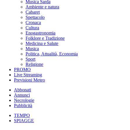
Musica Sarda
Ambiente e natura
Cabaret
Spettacolo
Cronaca
Cultura
Enogastronomia
Folklore e Tradizione
Medicina e Salute
Musica
Politica, Attualità, Economia
Sport
Religione
PROMO
Live Streaming
Previsioni Meteo
Abbonati
Annunci
Necrologie
Pubblicità
TEMPO
SPIAGGE