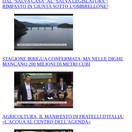
DAL ''SALVA CASA'' AL ''SALVA LEGISLATURA'':
RIMPASTO IN GIUNTA SOTTO L'OMBRELLONE?
STAGIONE IRRIGUA CONFERMATA, MA NELLE DIGHE
MANCANO 200 MILIONI DI METRI CUBI
AGRICOLTURA, IL MANIFESTO DI FRATELLI D'ITALIA:
«L'ACQUA AL CENTRO DELL'AGENDA»