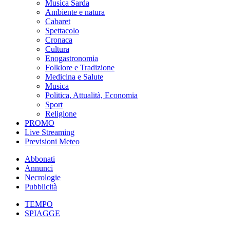
Musica Sarda
Ambiente e natura
Cabaret
Spettacolo
Cronaca
Cultura
Enogastronomia
Folklore e Tradizione
Medicina e Salute
Musica
Politica, Attualità, Economia
Sport
Religione
PROMO
Live Streaming
Previsioni Meteo
Abbonati
Annunci
Necrologie
Pubblicità
TEMPO
SPIAGGE