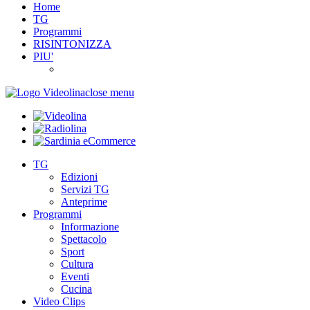
Home
TG
Programmi
RISINTONIZZA
PIU'
close menu
TG
Edizioni
Servizi TG
Anteprime
Programmi
Informazione
Spettacolo
Sport
Cultura
Eventi
Cucina
Video Clips