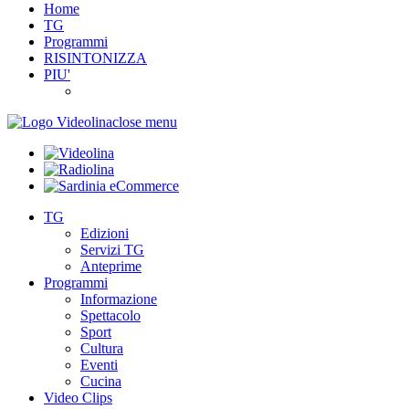
Home
TG
Programmi
RISINTONIZZA
PIU'
close menu
TG
Edizioni
Servizi TG
Anteprime
Programmi
Informazione
Spettacolo
Sport
Cultura
Eventi
Cucina
Video Clips