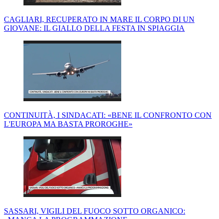
CAGLIARI, RECUPERATO IN MARE IL CORPO DI UN
GIOVANE: IL GIALLO DELLA FESTA IN SPIAGGIA
CONTINUITÀ, I SINDACATI: «BENE IL CONFRONTO CON
L'EUROPA MA BASTA PROROGHE»
SASSARI, VIGILI DEL FUOCO SOTTO ORGANICO: