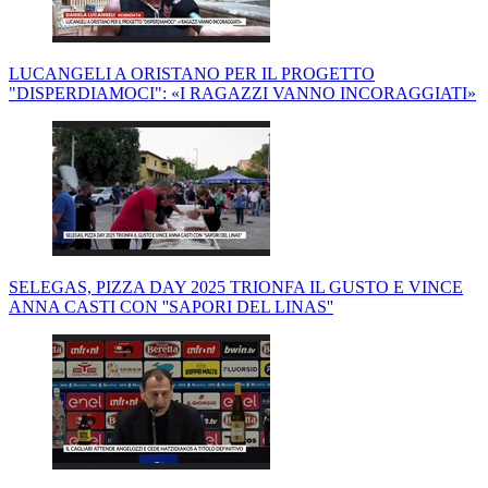
LUCANGELI A ORISTANO PER IL PROGETTO
"DISPERDIAMOCI": «I RAGAZZI VANNO INCORAGGIATI»
SELEGAS, PIZZA DAY 2025 TRIONFA IL GUSTO E VINCE
ANNA CASTI CON ''SAPORI DEL LINAS''