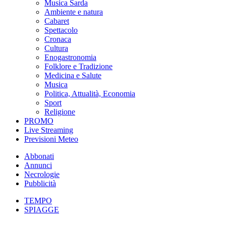
Musica Sarda
Ambiente e natura
Cabaret
Spettacolo
Cronaca
Cultura
Enogastronomia
Folklore e Tradizione
Medicina e Salute
Musica
Politica, Attualità, Economia
Sport
Religione
PROMO
Live Streaming
Previsioni Meteo
Abbonati
Annunci
Necrologie
Pubblicità
TEMPO
SPIAGGE