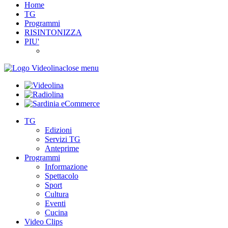
Home
TG
Programmi
RISINTONIZZA
PIU'
close menu
TG
Edizioni
Servizi TG
Anteprime
Programmi
Informazione
Spettacolo
Sport
Cultura
Eventi
Cucina
Video Clips