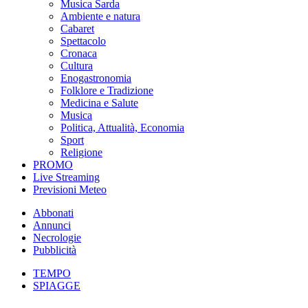
Musica Sarda
Ambiente e natura
Cabaret
Spettacolo
Cronaca
Cultura
Enogastronomia
Folklore e Tradizione
Medicina e Salute
Musica
Politica, Attualità, Economia
Sport
Religione
PROMO
Live Streaming
Previsioni Meteo
Abbonati
Annunci
Necrologie
Pubblicità
TEMPO
SPIAGGE