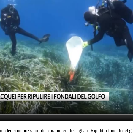
 nucleo sommozzatori dei carabinieri di Cagliari. Ripuliti i fondali del g