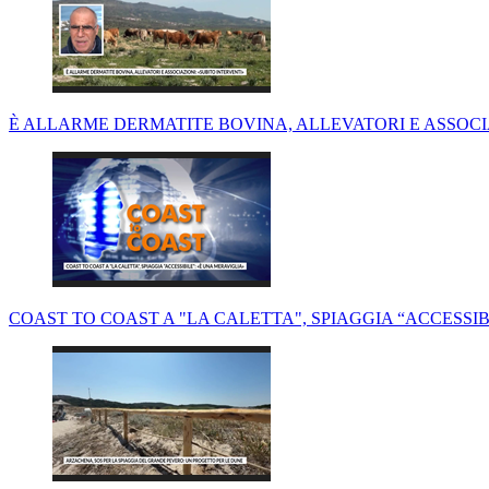
È ALLARME DERMATITE BOVINA, ALLEVATORI E ASSOCIA
COAST TO COAST A "LA CALETTA", SPIAGGIA “ACCESSIB