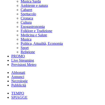
Musica Sarda
Ambiente e natura
Cabaret
Spettacolo
Cronaca
Cultura
Enogastronomia
Folklore e Tradizione
Medicina e Salute
Musica
Politica, Attualità, Economia
Sport
Religione
PROMO
Live Streaming
Previsioni Meteo
Abbonati
Annunci
Necrologie
Pubblicità
TEMPO
SPIAGGE