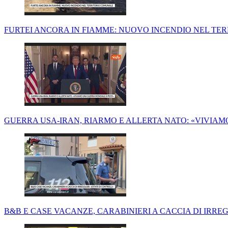
FURTEI ANCORA IN FIAMME: NUOVO INCENDIO NEL TE
GUERRA USA-IRAN, RIARMO E ALLERTA NATO: «VIVIAM
B&B E CASE VACANZE, CARABINIERI A CACCIA DI IRREG