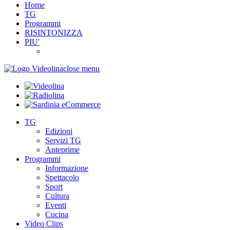
Home
TG
Programmi
RISINTONIZZA
PIU'
close menu
TG
Edizioni
Servizi TG
Anteprime
Programmi
Informazione
Spettacolo
Sport
Cultura
Eventi
Cucina
Video Clips