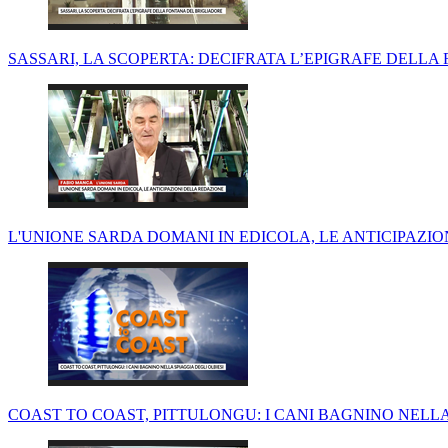
SASSARI, LA SCOPERTA: DECIFRATA L’EPIGRAFE DELL
L'UNIONE SARDA DOMANI IN EDICOLA, LE ANTICIPAZI
COAST TO COAST, PITTULONGU: I CANI BAGNINO NELLA