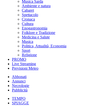
Musica Sarda
Ambiente e natura
Cabaret
Spettacolo
Cronaca
Cultura
Enogastronomia
Folklore e Tradizione
Medicina e Salute
Musica
Politica, Attualità, Economia
Sport
Religione
PROMO
Live Streaming
Previsioni Meteo
Abbonati
Annunci
Necrologie
Pubblicità
TEMPO
SPIAGGE