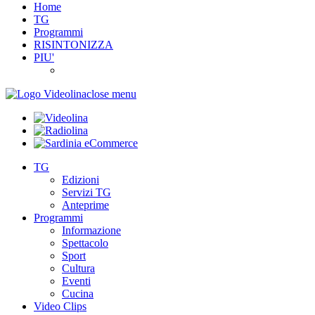
Home
TG
Programmi
RISINTONIZZA
PIU'
close menu
TG
Edizioni
Servizi TG
Anteprime
Programmi
Informazione
Spettacolo
Sport
Cultura
Eventi
Cucina
Video Clips