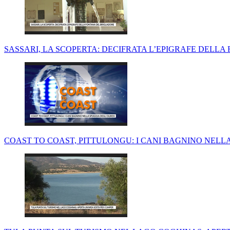
SASSARI, LA SCOPERTA: DECIFRATA L’EPIGRAFE DELL
COAST TO COAST, PITTULONGU: I CANI BAGNINO NELLA