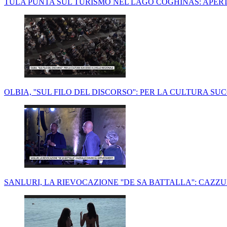
TULA PUNTA SUL TURISMO NEL LAGO COGHINAS: APERT
OLBIA, ''SUL FILO DEL DISCORSO'': PER LA CULTURA S
SANLURI, LA RIEVOCAZIONE ''DE SA BATTALLA'': CAZ