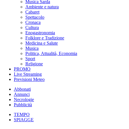
Musica Sarda
Ambiente e natura
Cabaret
Spettacolo
Cronaca
Cultura
Enogastronomia
Folklore e Tradizione
Medicina e Salute
Musica
Politica, Attualità, Economia
Sport
Religione
PROMO
Live Streaming
Previsioni Meteo
Abbonati
Annunci
Necrologie
Pubblicità
TEMPO
SPIAGGE