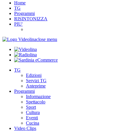
Home
TG
Programmi
RISINTONIZZA
PIU'
close menu
TG
Edizioni
Servizi TG
Anteprime
Programmi
Informazione
Spettacolo
Sport
Cultura
Eventi
Cucina
Video Clips