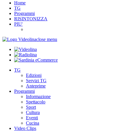
Home
TG
Programmi
RISINTONIZZA
PIU'
close menu
TG
Edizioni
Servizi TG
Anteprime
Programmi
Informazione
Spettacolo
Sport
Cultura
Eventi
Cucina
Video Clips