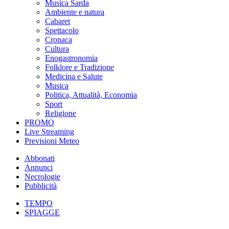
Musica Sarda
Ambiente e natura
Cabaret
Spettacolo
Cronaca
Cultura
Enogastronomia
Folklore e Tradizione
Medicina e Salute
Musica
Politica, Attualità, Economia
Sport
Religione
PROMO
Live Streaming
Previsioni Meteo
Abbonati
Annunci
Necrologie
Pubblicità
TEMPO
SPIAGGE