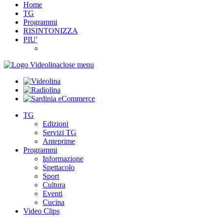
Home
TG
Programmi
RISINTONIZZA
PIU'
close menu
TG
Edizioni
Servizi TG
Anteprime
Programmi
Informazione
Spettacolo
Sport
Cultura
Eventi
Cucina
Video Clips