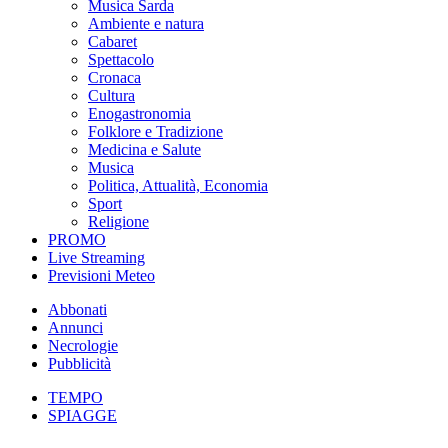
Musica Sarda
Ambiente e natura
Cabaret
Spettacolo
Cronaca
Cultura
Enogastronomia
Folklore e Tradizione
Medicina e Salute
Musica
Politica, Attualità, Economia
Sport
Religione
PROMO
Live Streaming
Previsioni Meteo
Abbonati
Annunci
Necrologie
Pubblicità
TEMPO
SPIAGGE