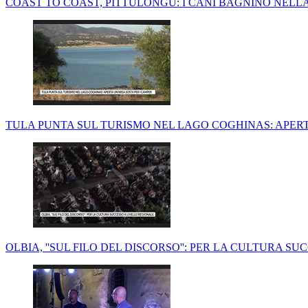
COAST TO COAST, PITTULONGU: I CANI BAGNINO NELLA
TULA PUNTA SUL TURISMO NEL LAGO COGHINAS: APERT
OLBIA, ''SUL FILO DEL DISCORSO'': PER LA CULTURA S