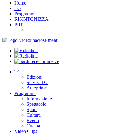
Home
TG
Programmi
RISINTONIZZA
PIU'
close menu
TG
Edizioni
Servizi TG
Anteprime
Programmi
Informazione
Spettacolo
Sport
Cultura
Eventi
Cucina
Video Clips