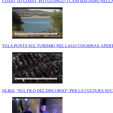
COAST TO COAST, PITTULONGU: I CANI BAGNINO NELLA
TULA PUNTA SUL TURISMO NEL LAGO COGHINAS: APERT
OLBIA, ''SUL FILO DEL DISCORSO'': PER LA CULTURA S