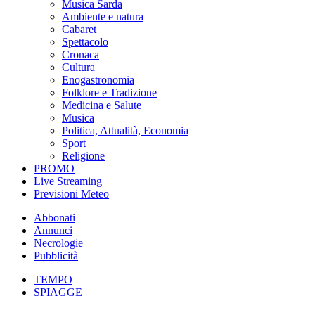
Musica Sarda
Ambiente e natura
Cabaret
Spettacolo
Cronaca
Cultura
Enogastronomia
Folklore e Tradizione
Medicina e Salute
Musica
Politica, Attualità, Economia
Sport
Religione
PROMO
Live Streaming
Previsioni Meteo
Abbonati
Annunci
Necrologie
Pubblicità
TEMPO
SPIAGGE