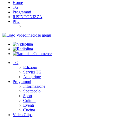
Home
TG
Programmi
RISINTONIZZA
PIU'
close menu
TG
Edizioni
Servizi TG
Anteprime
Programmi
Informazione
Spettacolo
Sport
Cultura
Eventi
Cucina
Video Clips