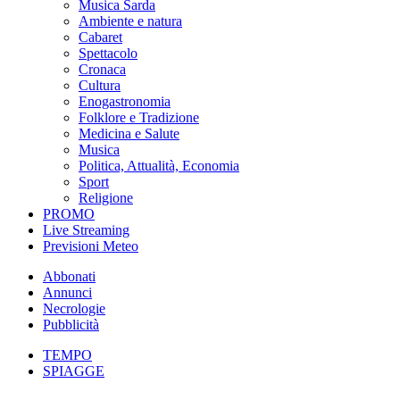
Musica Sarda
Ambiente e natura
Cabaret
Spettacolo
Cronaca
Cultura
Enogastronomia
Folklore e Tradizione
Medicina e Salute
Musica
Politica, Attualità, Economia
Sport
Religione
PROMO
Live Streaming
Previsioni Meteo
Abbonati
Annunci
Necrologie
Pubblicità
TEMPO
SPIAGGE