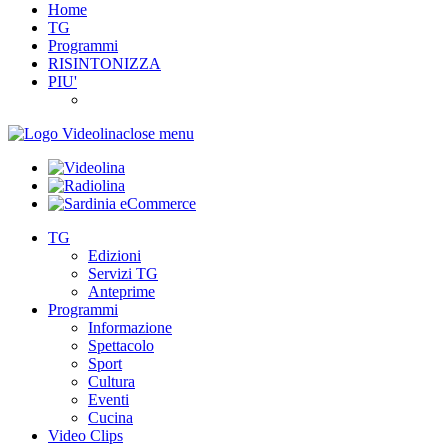
Home
TG
Programmi
RISINTONIZZA
PIU'
close menu
TG
Edizioni
Servizi TG
Anteprime
Programmi
Informazione
Spettacolo
Sport
Cultura
Eventi
Cucina
Video Clips