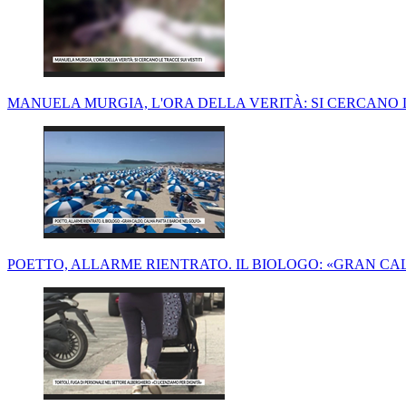
MANUELA MURGIA, L'ORA DELLA VERITÀ: SI CERCANO L
POETTO, ALLARME RIENTRATO. IL BIOLOGO: «GRAN CA