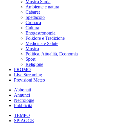
Musica Sarda
Ambiente e natura
Cabaret
Spettacolo
Cronaca
Cultura
Enogastronomia
Folklore e Tradizione
Medicina e Salute
Musica
Politica, Attualità, Economia
Sport
Religione
PROMO
Live Streaming
Previsioni Meteo
Abbonati
Annunci
Necrologie
Pubblicità
TEMPO
SPIAGGE