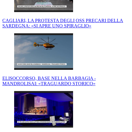
CAGLIARI, LA PROTESTA DEGLI OSS PRECARI DELLA
SARDEGNA: «SI APRE UNO SPIRAGLIO»
ELISOCCORSO, BASE NELLA BARBAGIA -
MANDROLISAI: «TRAGUARDO STORICO»