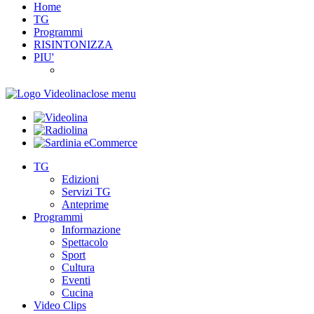
Home
TG
Programmi
RISINTONIZZA
PIU'
close menu
TG
Edizioni
Servizi TG
Anteprime
Programmi
Informazione
Spettacolo
Sport
Cultura
Eventi
Cucina
Video Clips