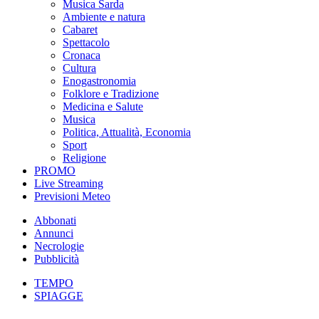
Musica Sarda
Ambiente e natura
Cabaret
Spettacolo
Cronaca
Cultura
Enogastronomia
Folklore e Tradizione
Medicina e Salute
Musica
Politica, Attualità, Economia
Sport
Religione
PROMO
Live Streaming
Previsioni Meteo
Abbonati
Annunci
Necrologie
Pubblicità
TEMPO
SPIAGGE