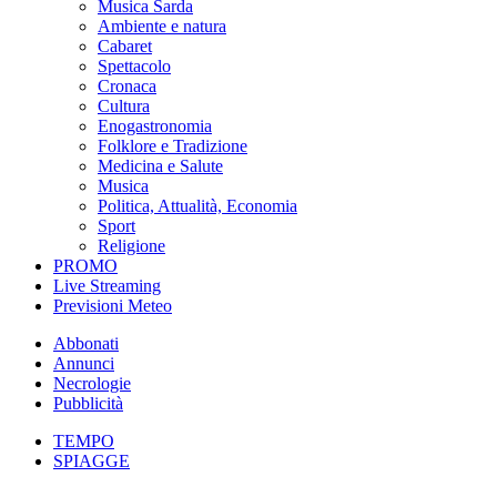
Musica Sarda
Ambiente e natura
Cabaret
Spettacolo
Cronaca
Cultura
Enogastronomia
Folklore e Tradizione
Medicina e Salute
Musica
Politica, Attualità, Economia
Sport
Religione
PROMO
Live Streaming
Previsioni Meteo
Abbonati
Annunci
Necrologie
Pubblicità
TEMPO
SPIAGGE