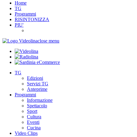
Home
TG
Programmi
RISINTONIZZA
PIU'
close menu
TG
Edizioni
Servizi TG
Anteprime
Programmi
Informazione
Spettacolo
Sport
Cultura
Eventi
Cucina
Video Clips