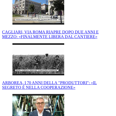
CAGLIARI, VIA ROMA RIAPRE DOPO DUE ANNI E
MEZZO: «FINALMENTE LIBERA DAL CANTIERE»
ARBOREA, I 70 ANNI DELLA "PRODUTTORI": «IL
SEGRETO È NELLA COOPERAZIONE»