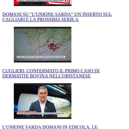
DOMANI SU "L'UNIONE SARDA" UN INSERTO SUL
CAGLIARI E LA PROSSIMA SERIE A
CUGLIERI, CONFERMATO IL PRIMO CASO DI
DERMATITE BOVINA NELL'ORISTANESE
L'UNIONE SARDA DOMANI IN EDICOLA, LE