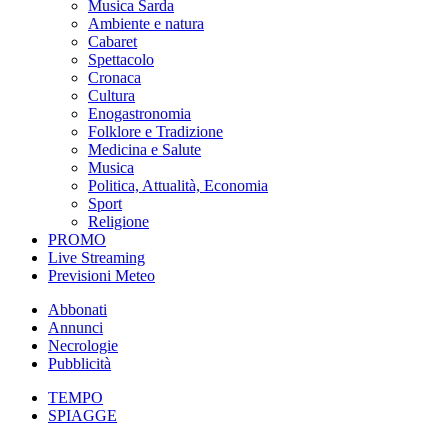
Musica Sarda
Ambiente e natura
Cabaret
Spettacolo
Cronaca
Cultura
Enogastronomia
Folklore e Tradizione
Medicina e Salute
Musica
Politica, Attualità, Economia
Sport
Religione
PROMO
Live Streaming
Previsioni Meteo
Abbonati
Annunci
Necrologie
Pubblicità
TEMPO
SPIAGGE