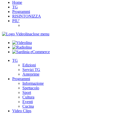
Home
TG
Programmi
RISINTONIZZA
PIU'
close menu
TG
Edizioni
Servizi TG
Anteprime
Programmi
Informazione
Spettacolo
Sport
Cultura
Eventi
Cucina
Video Clips