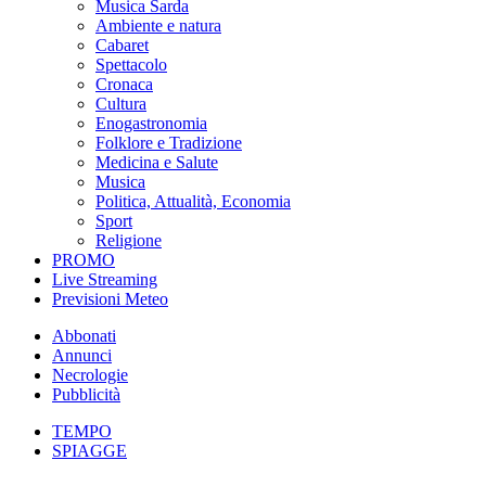
Musica Sarda
Ambiente e natura
Cabaret
Spettacolo
Cronaca
Cultura
Enogastronomia
Folklore e Tradizione
Medicina e Salute
Musica
Politica, Attualità, Economia
Sport
Religione
PROMO
Live Streaming
Previsioni Meteo
Abbonati
Annunci
Necrologie
Pubblicità
TEMPO
SPIAGGE