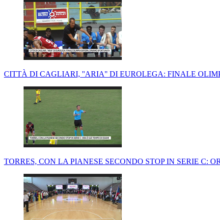
CITTÀ DI CAGLIARI, ''ARIA'' DI EUROLEGA: FINALE O
TORRES, CON LA PIANESE SECONDO STOP IN SERIE C: O