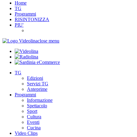
Home
TG
Programmi
RISINTONIZZA
PIU'
close menu
TG
Edizioni
Servizi TG
Anteprime
Programmi
Informazione
Spettacolo
Sport
Cultura
Eventi
Cucina
Video Clips