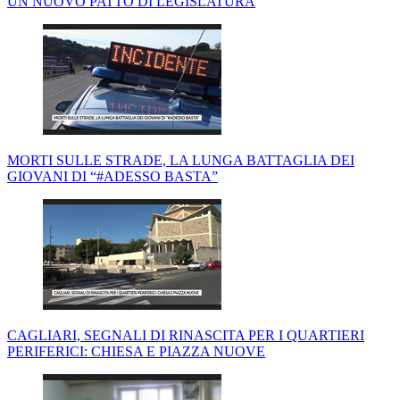
UN NUOVO PATTO DI LEGISLATURA
MORTI SULLE STRADE, LA LUNGA BATTAGLIA DEI
GIOVANI DI “#ADESSO BASTA”
CAGLIARI, SEGNALI DI RINASCITA PER I QUARTIERI
PERIFERICI: CHIESA E PIAZZA NUOVE