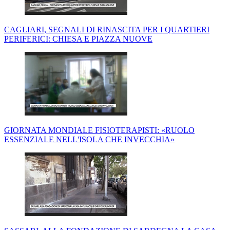
CAGLIARI, SEGNALI DI RINASCITA PER I QUARTIERI
PERIFERICI: CHIESA E PIAZZA NUOVE
GIORNATA MONDIALE FISIOTERAPISTI: «RUOLO
ESSENZIALE NELL'ISOLA CHE INVECCHIA»