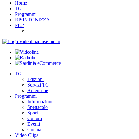
Home
TG
Programmi
RISINTONIZZA
PIU'
close menu
TG
Edizioni
Servizi TG
Anteprime
Programmi
Informazione
Spettacolo
Sport
Cultura
Eventi
Cucina
Video Clips