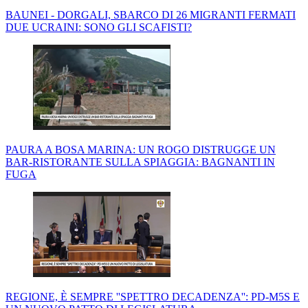
BAUNEI - DORGALI, SBARCO DI 26 MIGRANTI FERMATI
DUE UCRAINI: SONO GLI SCAFISTI?
PAURA A BOSA MARINA: UN ROGO DISTRUGGE UN
BAR-RISTORANTE SULLA SPIAGGIA: BAGNANTI IN
FUGA
REGIONE, È SEMPRE ''SPETTRO DECADENZA'': PD-M5S E