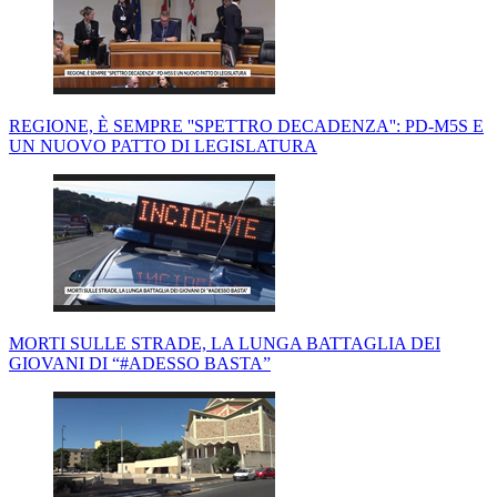
REGIONE, È SEMPRE ''SPETTRO DECADENZA'': PD-M5S E
UN NUOVO PATTO DI LEGISLATURA
MORTI SULLE STRADE, LA LUNGA BATTAGLIA DEI
GIOVANI DI “#ADESSO BASTA”