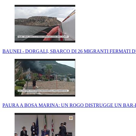
BAUNEI - DORGALI, SBARCO DI 26 MIGRANTI FERMATI D
PAURA A BOSA MARINA: UN ROGO DISTRUGGE UN BAR-