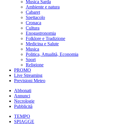
Musica Sarda
Ambiente e natura
Cabaret
Spettacolo
Cronaca
Cultura
Enogastronomia
Folklore e Tradizione
Medicina e Salute
Musica
Politica, Attualità, Economia
Sport
Religione
PROMO
Live Streaming
Previsioni Meteo
Abbonati
Annunci
Necrologie
Pubblicità
TEMPO
SPIAGGE