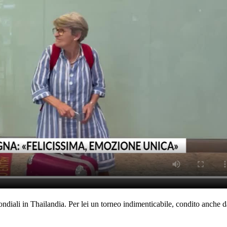
diali in Thailandia. Per lei un torneo indimenticabile, condito anche dal