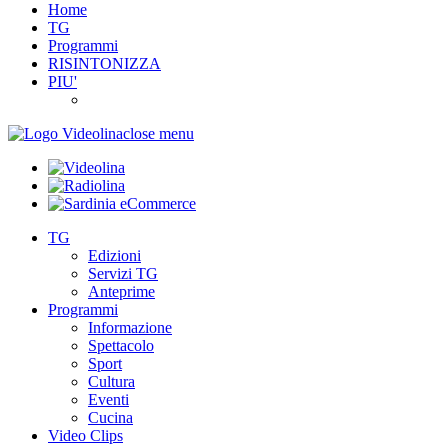
Home
TG
Programmi
RISINTONIZZA
PIU'
close menu
TG
Edizioni
Servizi TG
Anteprime
Programmi
Informazione
Spettacolo
Sport
Cultura
Eventi
Cucina
Video Clips