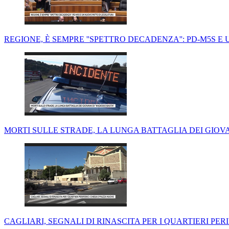
REGIONE, È SEMPRE ''SPETTRO DECADENZA'': PD-M5S 
MORTI SULLE STRADE, LA LUNGA BATTAGLIA DEI GIOVA
CAGLIARI, SEGNALI DI RINASCITA PER I QUARTIERI PER