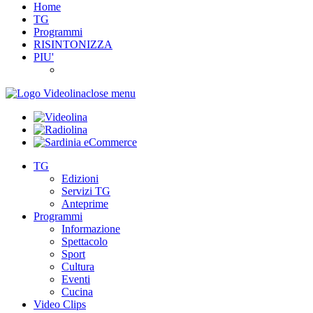
Home
TG
Programmi
RISINTONIZZA
PIU'
close menu
TG
Edizioni
Servizi TG
Anteprime
Programmi
Informazione
Spettacolo
Sport
Cultura
Eventi
Cucina
Video Clips