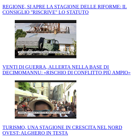
REGIONE, SI APRE LA STAGIONE DELLE RIFORME: IL
CONSIGLIO ''RISCRIVE'' LO STATUTO
VENTI DI GUERRA, ALLERTA NELLA BASE DI
DECIMOMANNU: «RISCHIO DI CONFLITTO PIÙ AMPIO»
TURISMO, UNA STAGIONE IN CRESCITA NEL NORD
OVEST: ALGHERO IN TESTA