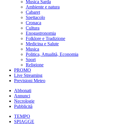
Musica Sarda
Ambiente e natura
Cabaret
Spettacolo
Cronaca
Cultura
Enogastronomia
Folklore e Tradizione
Medicina e Salute
Musica
Politica, Attualità, Economia
Sport
Religione
PROMO
Live Streaming
Previsioni Meteo
Abbonati
Annunci
Necrologie
Pubblicità
TEMPO
SPIAGGE