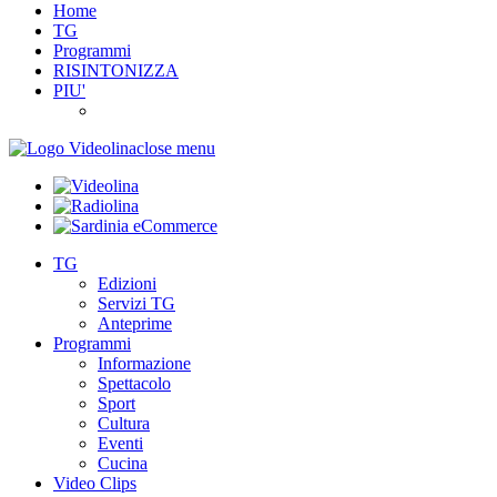
Home
TG
Programmi
RISINTONIZZA
PIU'
close menu
TG
Edizioni
Servizi TG
Anteprime
Programmi
Informazione
Spettacolo
Sport
Cultura
Eventi
Cucina
Video Clips