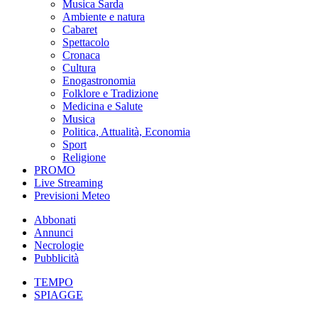
Musica Sarda
Ambiente e natura
Cabaret
Spettacolo
Cronaca
Cultura
Enogastronomia
Folklore e Tradizione
Medicina e Salute
Musica
Politica, Attualità, Economia
Sport
Religione
PROMO
Live Streaming
Previsioni Meteo
Abbonati
Annunci
Necrologie
Pubblicità
TEMPO
SPIAGGE