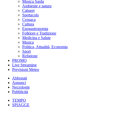
Musica Sarda
Ambiente e natura
Cabaret
Spettacolo
Cronaca
Cultura
Enogastronomia
Folklore e Tradizione
Medicina e Salute
Musica
Politica, Attualità, Economia
Sport
Religione
PROMO
Live Streaming
Previsioni Meteo
Abbonati
Annunci
Necrologie
Pubblicità
TEMPO
SPIAGGE