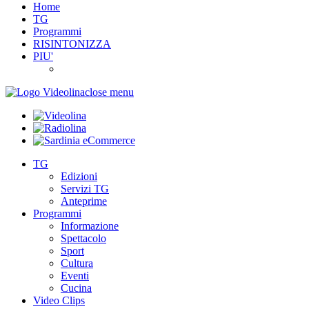
Home
TG
Programmi
RISINTONIZZA
PIU'
close menu
TG
Edizioni
Servizi TG
Anteprime
Programmi
Informazione
Spettacolo
Sport
Cultura
Eventi
Cucina
Video Clips