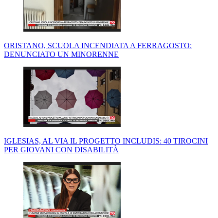
ORISTANO, SCUOLA INCENDIATA A FERRAGOSTO:
DENUNCIATO UN MINORENNE
IGLESIAS, AL VIA IL PROGETTO INCLUDIS: 40 TIROCINI
PER GIOVANI CON DISABILITÀ