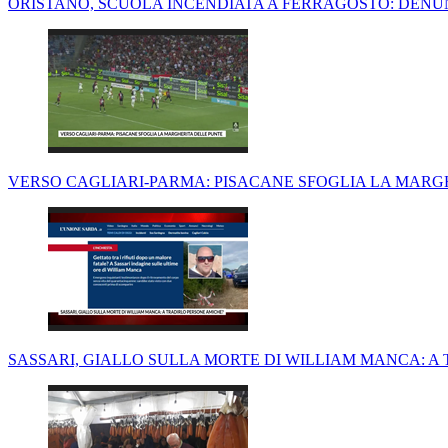
ORISTANO, SCUOLA INCENDIATA A FERRAGOSTO: DEN
VERSO CAGLIARI-PARMA: PISACANE SFOGLIA LA MARG
SASSARI, GIALLO SULLA MORTE DI WILLIAM MANCA: A