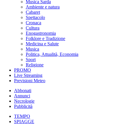
Musica Sarda
Ambiente e natura
Cabaret
Spettacolo
Cronaca
Cultura
Enogastronomia
Folklore e Tradizione
Medicina e Salute
Musica
Politica, Attualità, Economia
Sport
Religione
PROMO
Live Streaming
Previsioni Meteo
Abbonati
Annunci
Necrologie
Pubblicità
TEMPO
SPIAGGE