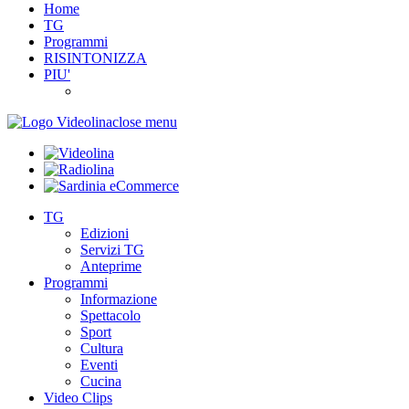
Home
TG
Programmi
RISINTONIZZA
PIU'
close menu
TG
Edizioni
Servizi TG
Anteprime
Programmi
Informazione
Spettacolo
Sport
Cultura
Eventi
Cucina
Video Clips