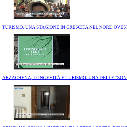
TURISMO, UNA STAGIONE IN CRESCITA NEL NORD OVES
ARZACHENA, LONGEVITÀ E TURISMO: UNA DELLE ''ZON