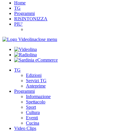
Home
TG
Programmi
RISINTONIZZA
PIU'
close menu
TG
Edizioni
Servizi TG
Anteprime
Programmi
Informazione
Spettacolo
Sport
Cultura
Eventi
Cucina
Video Clips