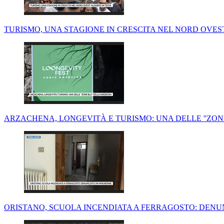
TURISMO, UNA STAGIONE IN CRESCITA NEL NORD OVES
ARZACHENA, LONGEVITÀ E TURISMO: UNA DELLE ''ZON
ORISTANO, SCUOLA INCENDIATA A FERRAGOSTO: DEN