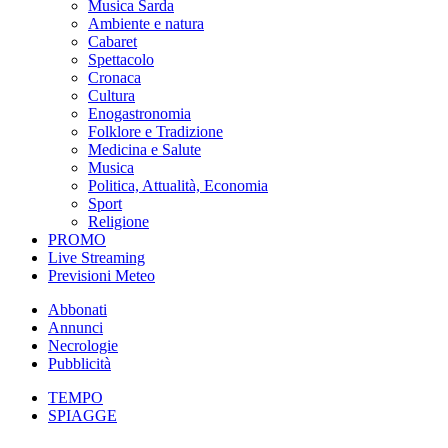
Musica Sarda
Ambiente e natura
Cabaret
Spettacolo
Cronaca
Cultura
Enogastronomia
Folklore e Tradizione
Medicina e Salute
Musica
Politica, Attualità, Economia
Sport
Religione
PROMO
Live Streaming
Previsioni Meteo
Abbonati
Annunci
Necrologie
Pubblicità
TEMPO
SPIAGGE