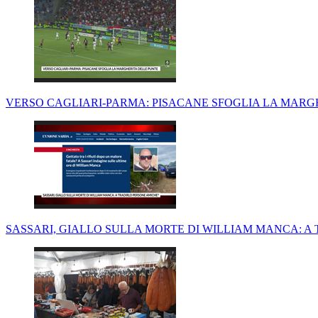
VERSO CAGLIARI-PARMA: PISACANE SFOGLIA LA MARG
SASSARI, GIALLO SULLA MORTE DI WILLIAM MANCA: A