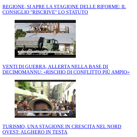
REGIONE, SI APRE LA STAGIONE DELLE RIFORME: IL
CONSIGLIO ''RISCRIVE'' LO STATUTO
VENTI DI GUERRA, ALLERTA NELLA BASE DI
DECIMOMANNU: «RISCHIO DI CONFLITTO PIÙ AMPIO»
TURISMO, UNA STAGIONE IN CRESCITA NEL NORD
OVEST: ALGHERO IN TESTA