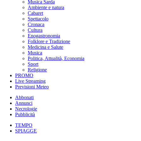
Musica Sarda
Ambiente e natura
Cabaret
Spettacolo
Cronaca
Cultura
Enogastronomia
Folklore e Tradizione
Medicina e Salute
Musica
Politica, Attualità, Economia
Sport
Religione
PROMO
Live Streaming
Previsioni Meteo
Abbonati
Annunci
Necrologie
Pubblicità
TEMPO
SPIAGGE