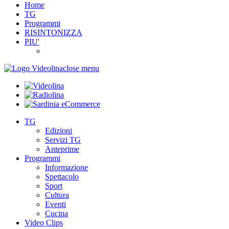
Home
TG
Programmi
RISINTONIZZA
PIU'
close menu
TG
Edizioni
Servizi TG
Anteprime
Programmi
Informazione
Spettacolo
Sport
Cultura
Eventi
Cucina
Video Clips