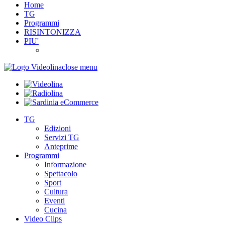
Home
TG
Programmi
RISINTONIZZA
PIU'
close menu
TG
Edizioni
Servizi TG
Anteprime
Programmi
Informazione
Spettacolo
Sport
Cultura
Eventi
Cucina
Video Clips