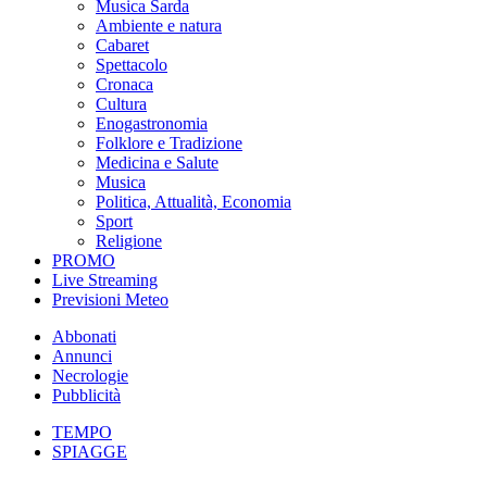
Musica Sarda
Ambiente e natura
Cabaret
Spettacolo
Cronaca
Cultura
Enogastronomia
Folklore e Tradizione
Medicina e Salute
Musica
Politica, Attualità, Economia
Sport
Religione
PROMO
Live Streaming
Previsioni Meteo
Abbonati
Annunci
Necrologie
Pubblicità
TEMPO
SPIAGGE