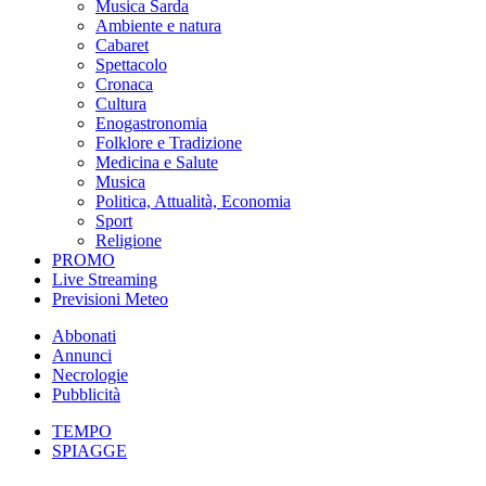
Musica Sarda
Ambiente e natura
Cabaret
Spettacolo
Cronaca
Cultura
Enogastronomia
Folklore e Tradizione
Medicina e Salute
Musica
Politica, Attualità, Economia
Sport
Religione
PROMO
Live Streaming
Previsioni Meteo
Abbonati
Annunci
Necrologie
Pubblicità
TEMPO
SPIAGGE