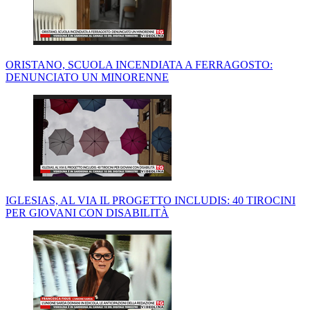
ORISTANO, SCUOLA INCENDIATA A FERRAGOSTO:
DENUNCIATO UN MINORENNE
IGLESIAS, AL VIA IL PROGETTO INCLUDIS: 40 TIROCINI
PER GIOVANI CON DISABILITÀ