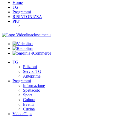
Home
TG
Programmi
RISINTONIZZA
PIU'
close menu
TG
Edizioni
Servizi TG
Anteprime
Programmi
Informazione
Spettacolo
Sport
Cultura
Eventi
Cucina
Video Clips