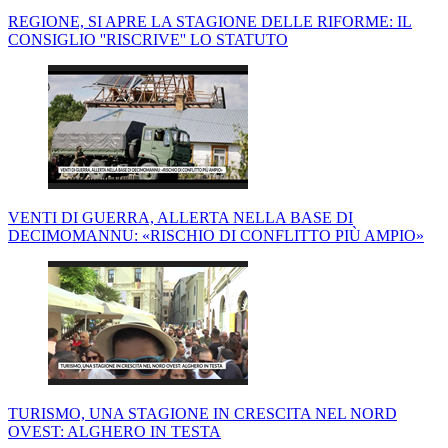
REGIONE, SI APRE LA STAGIONE DELLE RIFORME: IL
CONSIGLIO ''RISCRIVE'' LO STATUTO
VENTI DI GUERRA, ALLERTA NELLA BASE DI
DECIMOMANNU: «RISCHIO DI CONFLITTO PIÙ AMPIO»
TURISMO, UNA STAGIONE IN CRESCITA NEL NORD
OVEST: ALGHERO IN TESTA