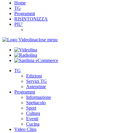
Home
TG
Programmi
RISINTONIZZA
PIU'
close menu
TG
Edizioni
Servizi TG
Anteprime
Programmi
Informazione
Spettacolo
Sport
Cultura
Eventi
Cucina
Video Clips