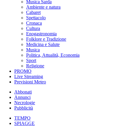
Musica Sarda
Ambiente e natura
Cabaret
Spettacolo
Cronaca
Cultura
Enogastronomia
Folklore e Tradizione
Medicina e Salute
Musica
Politica, Attualità, Economia
Sport
Religione
PROMO
Live Streaming
Previsioni Meteo
Abbonati
Annunci
Necrologie
Pubblicità
TEMPO
SPIAGGE