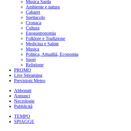
Musica Sarda
Ambiente e natura
Cabaret
Spettacolo
Cronaca
Cultura
Enogastronomia
Folklore e Tradizione
Medicina e Salute
Musica
Politica, Attualità, Economia
Sport
Religione
PROMO
Live Streaming
Previsioni Meteo
Abbonati
Annunci
Necrologie
Pubblicità
TEMPO
SPIAGGE