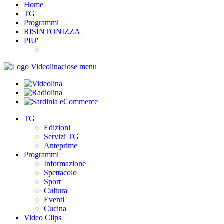
Home
TG
Programmi
RISINTONIZZA
PIU'
close menu
TG
Edizioni
Servizi TG
Anteprime
Programmi
Informazione
Spettacolo
Sport
Cultura
Eventi
Cucina
Video Clips