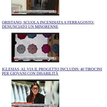
ORISTANO, SCUOLA INCENDIATA A FERRAGOSTO:
DENUNCIATO UN MINORENNE
IGLESIAS, AL VIA IL PROGETTO INCLUDIS: 40 TIROCINI
PER GIOVANI CON DISABILITÀ