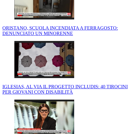
ORISTANO, SCUOLA INCENDIATA A FERRAGOSTO:
DENUNCIATO UN MINORENNE
IGLESIAS, AL VIA IL PROGETTO INCLUDIS: 40 TIROCINI
PER GIOVANI CON DISABILITÀ