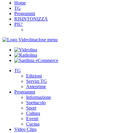
Home
TG
Programmi
RISINTONIZZA
PIU'
close menu
TG
Edizioni
Servizi TG
Anteprime
Programmi
Informazione
Spettacolo
Sport
Cultura
Eventi
Cucina
Video Clips