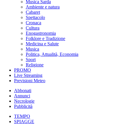
Musica Sarda
Ambiente e natura
Cabaret
Spettacolo
Cronaca
Cultura
Enogastronomia
Folklore e Tradizione
Medicina e Salute
Musica
Politica, Attualità, Economia
Sport
Religione
PROMO
Live Streaming
Previsioni Meteo
Abbonati
Annunci
Necrologie
Pubblicità
TEMPO
SPIAGGE