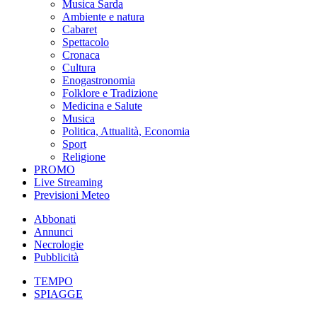
Musica Sarda
Ambiente e natura
Cabaret
Spettacolo
Cronaca
Cultura
Enogastronomia
Folklore e Tradizione
Medicina e Salute
Musica
Politica, Attualità, Economia
Sport
Religione
PROMO
Live Streaming
Previsioni Meteo
Abbonati
Annunci
Necrologie
Pubblicità
TEMPO
SPIAGGE