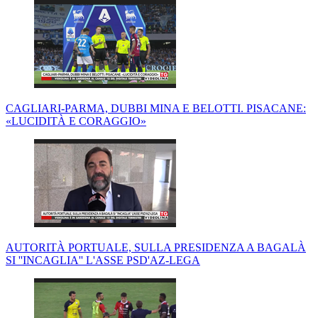
CAGLIARI-PARMA, DUBBI MINA E BELOTTI. PISACANE:
«LUCIDITÀ E CORAGGIO»
AUTORITÀ PORTUALE, SULLA PRESIDENZA A BAGALÀ
SI ''INCAGLIA'' L'ASSE PSD'AZ-LEGA