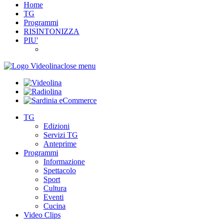
Home
TG
Programmi
RISINTONIZZA
PIU'
close menu
TG
Edizioni
Servizi TG
Anteprime
Programmi
Informazione
Spettacolo
Sport
Cultura
Eventi
Cucina
Video Clips