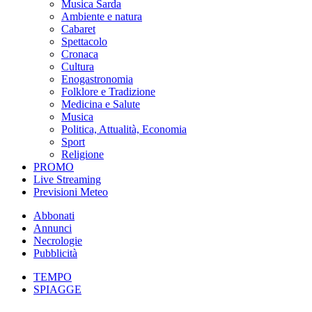
Musica Sarda
Ambiente e natura
Cabaret
Spettacolo
Cronaca
Cultura
Enogastronomia
Folklore e Tradizione
Medicina e Salute
Musica
Politica, Attualità, Economia
Sport
Religione
PROMO
Live Streaming
Previsioni Meteo
Abbonati
Annunci
Necrologie
Pubblicità
TEMPO
SPIAGGE