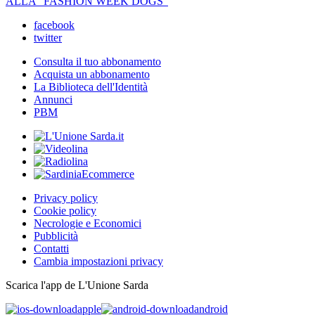
ALLA "FASHION WEEK DOGS"
facebook
twitter
Consulta il tuo abbonamento
Acquista un abbonamento
La Biblioteca dell'Identità
Annunci
PBM
Privacy policy
Cookie policy
Necrologie e Economici
Pubblicità
Contatti
Cambia impostazioni privacy
Scarica l'app de L'Unione Sarda
apple
android