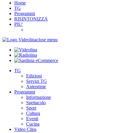
Home
TG
Programmi
RISINTONIZZA
PIU'
close menu
TG
Edizioni
Servizi TG
Anteprime
Programmi
Informazione
Spettacolo
Sport
Cultura
Eventi
Cucina
Video Clips