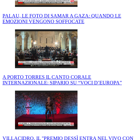
PALAU, LE FOTO DI SAMAR A GAZA: QUANDO LE
EMOZIONI VENGONO SOFFOCATE
A PORTO TORRES IL CANTO CORALE
INTERNAZIONALE: SIPARIO SU “VOCI D’EUROPA”
VILLACIDRO, IL ''PREMIO DESSÌ ENTRA NEL VIVO CON