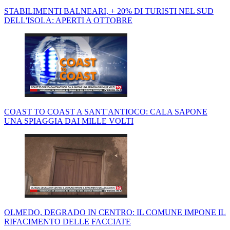
STABILIMENTI BALNEARI, + 20% DI TURISTI NEL SUD
DELL'ISOLA: APERTI A OTTOBRE
COAST TO COAST A SANT'ANTIOCO: CALA SAPONE
UNA SPIAGGIA DAI MILLE VOLTI
OLMEDO, DEGRADO IN CENTRO: IL COMUNE IMPONE IL
RIFACIMENTO DELLE FACCIATE