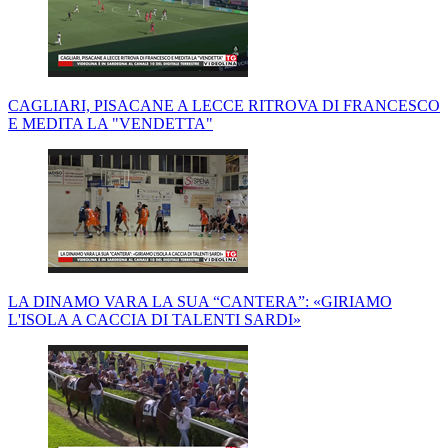
CAGLIARI, PISACANE A LECCE RITROVA DI FRANCESCO
E MEDITA LA "VENDETTA"
LA DINAMO VARA LA SUA “CANTERA”: «GIRIAMO
L'ISOLA A CACCIA DI TALENTI SARDI»