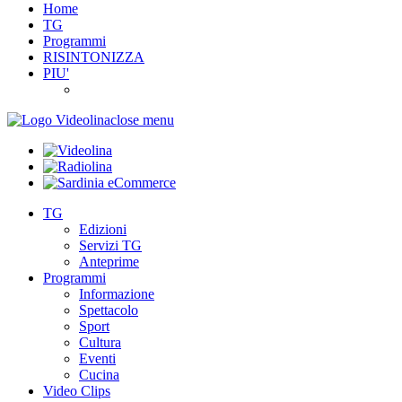
Home
TG
Programmi
RISINTONIZZA
PIU'
close menu
TG
Edizioni
Servizi TG
Anteprime
Programmi
Informazione
Spettacolo
Sport
Cultura
Eventi
Cucina
Video Clips