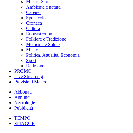
Musica Sarda
Ambiente e natura
Cabaret
Spettacolo
Cronaca
Cultura
Enogastronomia
Folklore e Tradizione
Medicina e Salute
Musica
Politica, Attualità, Economia
Sport
Religione
PROMO
Live Streaming
Previsioni Meteo
Abbonati
Annunci
Necrologie
Pubblicità
TEMPO
SPIAGGE