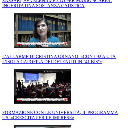
SASSARI, AVVELENAMENTO PER MARIO SCARPA:
INGERITA UNA SOSTANZA CAUSTICA
L'ALLARME DI CRISTINA ORNANO: «CON I 92 A UTA
L'ISOLA CAPOFILA DEI DETENUTI IN ''41 BIS''»
FORMAZIONE CON LE UNIVERSITÀ, IL PROGRAMMA
US: «CRESCITA PER LE IMPRESE»