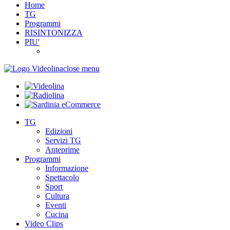
Home
TG
Programmi
RISINTONIZZA
PIU'
close menu
TG
Edizioni
Servizi TG
Anteprime
Programmi
Informazione
Spettacolo
Sport
Cultura
Eventi
Cucina
Video Clips