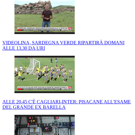
VIDEOLINA, SARDEGNA VERDE RIPARTIRÀ DOMANI
ALLE 13.30 DA URI
ALLE 20.45 C'È CAGLIARI-INTER: PISACANE ALL'ESAME
DEL GRANDE EX BARELLA