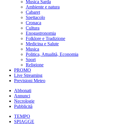
Musica Sarda
Ambiente e natura
Cabaret
Spettacolo
Cronaca
Cultura
Enogastronomia
Folklore e Tradizione
Medicina e Salute
Musica
Politica, Attualità, Economia
Sport
Religione
PROMO
Live Streaming
Previsioni Meteo
Abbonati
Annunci
Necrologie
Pubblicità
TEMPO
SPIAGGE