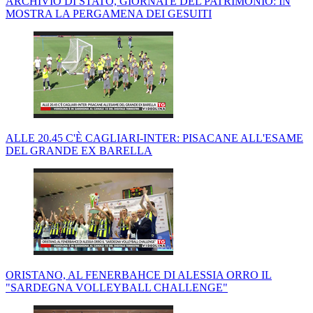
ARCHIVIO DI STATO, GIORNATE DEL PATRIMONIO: IN
MOSTRA LA PERGAMENA DEI GESUITI
ALLE 20.45 C'È CAGLIARI-INTER: PISACANE ALL'ESAME
DEL GRANDE EX BARELLA
ORISTANO, AL FENERBAHCE DI ALESSIA ORRO IL
"SARDEGNA VOLLEYBALL CHALLENGE"