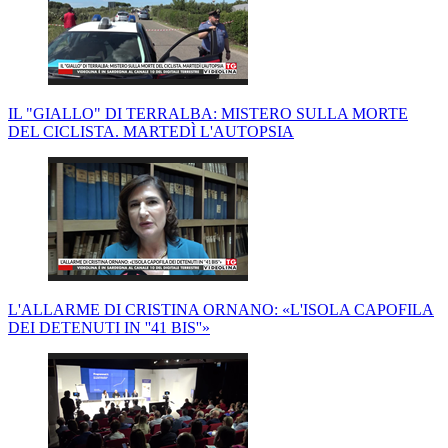
IL "GIALLO" DI TERRALBA: MISTERO SULLA MORTE
DEL CICLISTA. MARTEDÌ L'AUTOPSIA
L'ALLARME DI CRISTINA ORNANO: «L'ISOLA CAPOFILA
DEI DETENUTI IN ''41 BIS''»