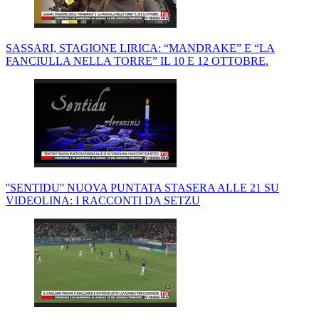
SASSARI, STAGIONE LIRICA: “MANDRAKE” E “LA
FANCIULLA NELLA TORRE” IL 10 E 12 OTTOBRE.
''SENTIDU'' NUOVA PUNTATA STASERA ALLE 21 SU
VIDEOLINA: I RACCONTI DA SETZU