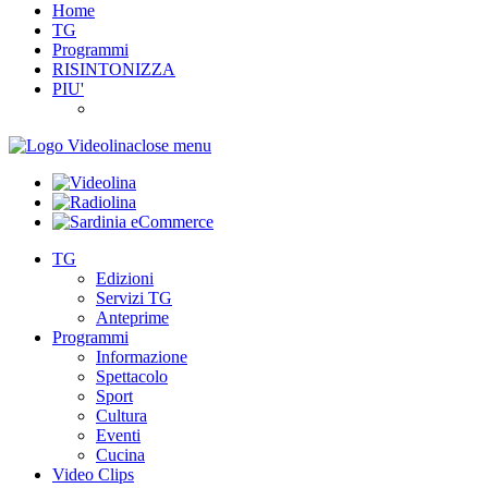
Home
TG
Programmi
RISINTONIZZA
PIU'
close menu
TG
Edizioni
Servizi TG
Anteprime
Programmi
Informazione
Spettacolo
Sport
Cultura
Eventi
Cucina
Video Clips