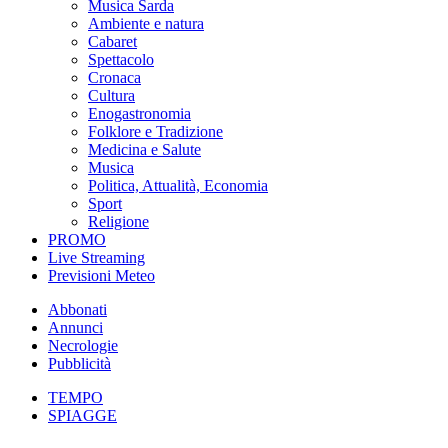
Musica Sarda
Ambiente e natura
Cabaret
Spettacolo
Cronaca
Cultura
Enogastronomia
Folklore e Tradizione
Medicina e Salute
Musica
Politica, Attualità, Economia
Sport
Religione
PROMO
Live Streaming
Previsioni Meteo
Abbonati
Annunci
Necrologie
Pubblicità
TEMPO
SPIAGGE