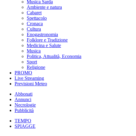
Musica Sarda
Ambiente e natura
Cabaret
Spettacolo
Cronaca
Cultura
Enogastronomia
Folklore e Tradizione
Medicina e Salute
Musica
Politica, Attualità, Economia
Sport
Religione
PROMO
Live Streaming
Previsioni Meteo
Abbonati
Annunci
Necrologie
Pubblicità
TEMPO
SPIAGGE