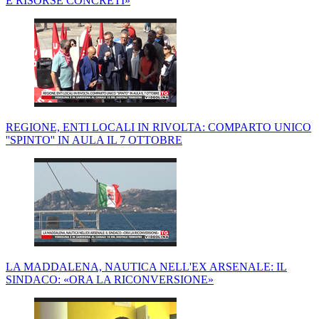
E RISORSE CONCRETI»
REGIONE, ENTI LOCALI IN RIVOLTA: COMPARTO UNICO
''SPINTO'' IN AULA IL 7 OTTOBRE
LA MADDALENA, NAUTICA NELL'EX ARSENALE: IL
SINDACO: «ORA LA RICONVERSIONE»