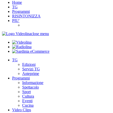
Home
TG
Programmi
RISINTONIZZA
PIU'
close menu
TG
Edizioni
Servizi TG
Anteprime
Programmi
Informazione
Spettacolo
Sport
Cultura
Eventi
Cucina
Video Clips