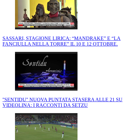
SASSARI, STAGIONE LIRICA: “MANDRAKE” E “LA
FANCIULLA NELLA TORRE” IL 10 E 12 OTTOBRE.
''SENTIDU'' NUOVA PUNTATA STASERA ALLE 21 SU
VIDEOLINA: I RACCONTI DA SETZU