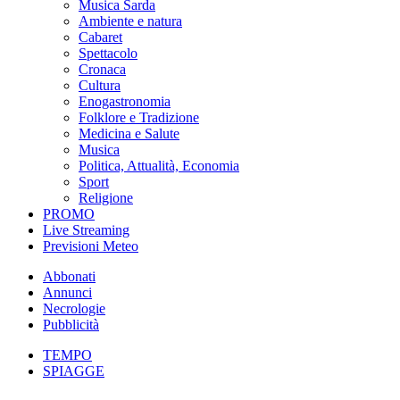
Musica Sarda
Ambiente e natura
Cabaret
Spettacolo
Cronaca
Cultura
Enogastronomia
Folklore e Tradizione
Medicina e Salute
Musica
Politica, Attualità, Economia
Sport
Religione
PROMO
Live Streaming
Previsioni Meteo
Abbonati
Annunci
Necrologie
Pubblicità
TEMPO
SPIAGGE