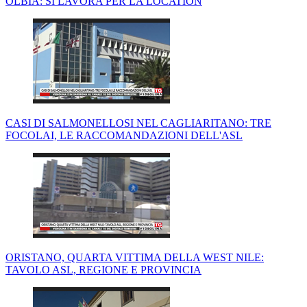
OLBIA: SI LAVORA PER LA LOCATION
CASI DI SALMONELLOSI NEL CAGLIARITANO: TRE
FOCOLAI, LE RACCOMANDAZIONI DELL'ASL
ORISTANO, QUARTA VITTIMA DELLA WEST NILE:
TAVOLO ASL, REGIONE E PROVINCIA