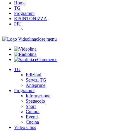
Home
TG
Programmi
RISINTONIZZA
PIU'
close menu
TG
Edizioni
Servizi TG
Anteprime
Programmi
Informazione
Spettacolo
Sport
Cultura
Eventi
Cucina
Video Clips