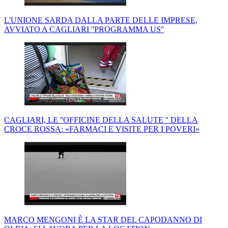
L'UNIONE SARDA DALLA PARTE DELLE IMPRESE,
AVVIATO A CAGLIARI ''PROGRAMMA US''
CAGLIARI, LE ''OFFICINE DELLA SALUTE '' DELLA
CROCE ROSSA: «FARMACI E VISITE PER I POVERI»
MARCO MENGONI È LA STAR DEL CAPODANNO DI