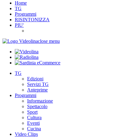
Home
TG
Programmi
RISINTONIZZA
PIU'
close menu
TG
Edizioni
Servizi TG
Anteprime
Programmi
Informazione
Spettacolo
Sport
Cultura
Eventi
Cucina
Video Clips