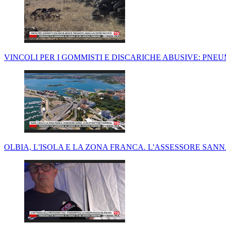
VINCOLI PER I GOMMISTI E DISCARICHE ABUSIVE: PN
OLBIA, L'ISOLA E LA ZONA FRANCA. L'ASSESSORE SANN