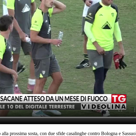
o alla prossima sosta, con due sfide casalinghe contro Bologna e Sassuolo