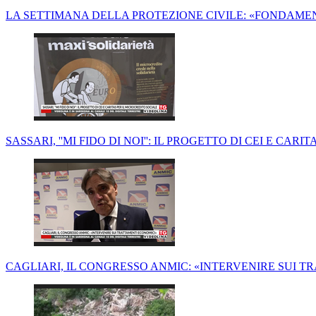
LA SETTIMANA DELLA PROTEZIONE CIVILE: «FONDAME
SASSARI, ''MI FIDO DI NOI'': IL PROGETTO DI CEI E CAR
CAGLIARI, IL CONGRESSO ANMIC: «INTERVENIRE SUI 