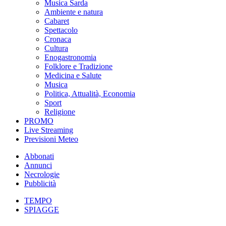
Musica Sarda
Ambiente e natura
Cabaret
Spettacolo
Cronaca
Cultura
Enogastronomia
Folklore e Tradizione
Medicina e Salute
Musica
Politica, Attualità, Economia
Sport
Religione
PROMO
Live Streaming
Previsioni Meteo
Abbonati
Annunci
Necrologie
Pubblicità
TEMPO
SPIAGGE