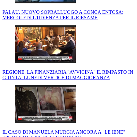
PALAU, NUOVO SOPRALLUOGO A CONCA ENTOSA:
MERCOLEDÌ L'UDIENZA PER IL RIESAME
REGIONE, LA FINANZIARIA ''AVVICINA'' IL RIMPASTO IN
GIUNTA: LUNEDÌ VERTICE DI MAGGIORANZA
IL CASO DI MANUELA MURGIA ANCORA A "LE IENE":