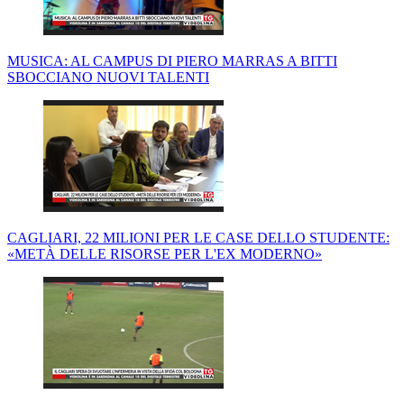
MUSICA: AL CAMPUS DI PIERO MARRAS A BITTI
SBOCCIANO NUOVI TALENTI
CAGLIARI, 22 MILIONI PER LE CASE DELLO STUDENTE:
«METÀ DELLE RISORSE PER L'EX MODERNO»