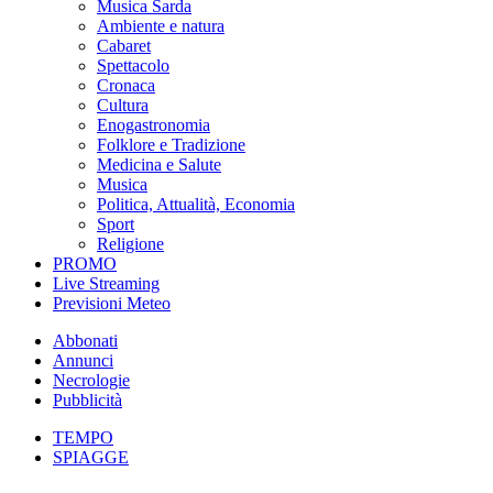
Musica Sarda
Ambiente e natura
Cabaret
Spettacolo
Cronaca
Cultura
Enogastronomia
Folklore e Tradizione
Medicina e Salute
Musica
Politica, Attualità, Economia
Sport
Religione
PROMO
Live Streaming
Previsioni Meteo
Abbonati
Annunci
Necrologie
Pubblicità
TEMPO
SPIAGGE