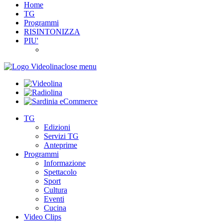
Home
TG
Programmi
RISINTONIZZA
PIU'
close menu
TG
Edizioni
Servizi TG
Anteprime
Programmi
Informazione
Spettacolo
Sport
Cultura
Eventi
Cucina
Video Clips