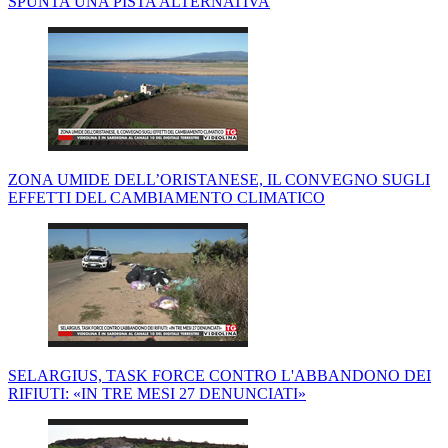
SPUNTA UNA PISTA ALTERNATIVA
ZONA UMIDE DELL’ORISTANESE, IL CONVEGNO SUGLI
EFFETTI DEL CAMBIAMENTO CLIMATICO
SELARGIUS, TASK FORCE CONTRO L'ABBANDONO DEI
RIFIUTI: «IN TRE MESI 27 DENUNCIATI»