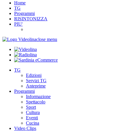
Home
TG
Programmi
RISINTONIZZA
PIU'
close menu
TG
Edizioni
Servizi TG
Anteprime
Programmi
Informazione
Spettacolo
Sport
Cultura
Eventi
Cucina
Video Clips