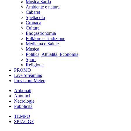
Musica Sarda
Ambiente e natura
Cabaret
Spettacolo
Cronaca
Cultura
Enogastronomia
Folklore e Tradizione
Medicina e Salute
Musica
Politica, Attualità, Economia
Sport
Religione
PROMO
Live Streaming
Previsioni Meteo
Abbonati
Annunci
Necrologie
Pubblicità
TEMPO
SPIAGGE