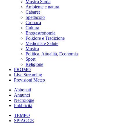
Musica Sarda
Ambiente e natura
Cabaret
Spettacolo
Cronaca
Cultura
Enogastronomia
Folklore e Tradizione
Medicina e Salute
Musica
Politica, Attualità, Economia
Sport
Religione
PROMO
Live Streaming
Previsioni Meteo
Abbonati
Annunci
Necrologie
Pubblicità
TEMPO
SPIAGGE