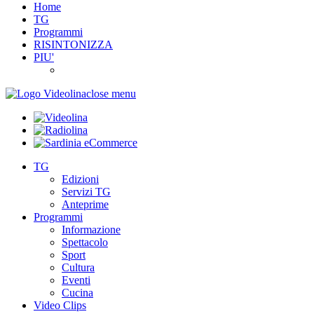
Home
TG
Programmi
RISINTONIZZA
PIU'
close menu
TG
Edizioni
Servizi TG
Anteprime
Programmi
Informazione
Spettacolo
Sport
Cultura
Eventi
Cucina
Video Clips