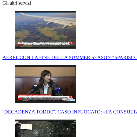
Gli altri servizi
AEREI, CON LA FINE DELLA SUMMER SEASON "SPARISC
''DECADENZA TODDE'', CASO INFUOCATO: «LA CONSUL