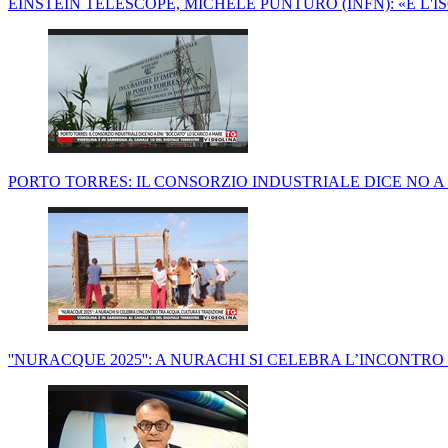
EINSTEIN TELESCOPE, MICHELE PUNTURO (INFN): «È L'I
PORTO TORRES: IL CONSORZIO INDUSTRIALE DICE NO A E
''NURACQUE 2025'': A NURACHI SI CELEBRA L’INCONTR