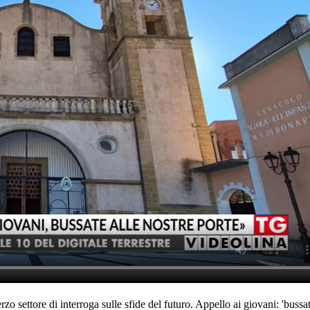
o settore di interroga sulle sfide del futuro. Appello ai giovani: 'bussate