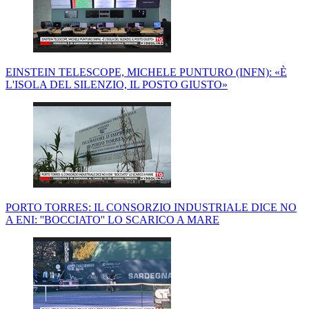
EINSTEIN TELESCOPE, MICHELE PUNTURO (INFN): «È
L'ISOLA DEL SILENZIO, IL POSTO GIUSTO»
PORTO TORRES: IL CONSORZIO INDUSTRIALE DICE NO
A ENI: ''BOCCIATO'' LO SCARICO A MARE