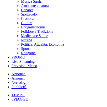
Musica Sarda
Ambiente e natura
Cabaret
Spettacolo
Cronaca
Cultura
Enogastronomia
Folklore e Tradizione
Medicina e Salute
Musica
Politica, Attualità, Economia
Sport
Religione
PROMO
Live Streaming
Previsioni Meteo
Abbonati
Annunci
Necrologie
Pubblicità
TEMPO
SPIAGGE