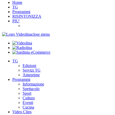
Home
TG
Programmi
RISINTONIZZA
PIU'
close menu
TG
Edizioni
Servizi TG
Anteprime
Programmi
Informazione
Spettacolo
Sport
Cultura
Eventi
Cucina
Video Clips