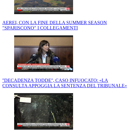
AEREI, CON LA FINE DELLA SUMMER SEASON
"SPARISCONO" I COLLEGAMENTI
''DECADENZA TODDE'', CASO INFUOCATO: «LA
CONSULTA APPOGGIA LA SENTENZA DEL TRIBUNALE»