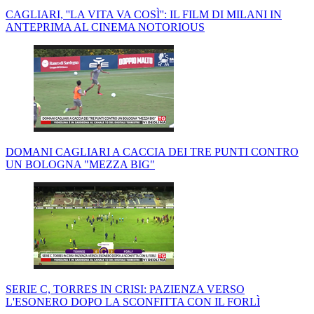
CAGLIARI, ''LA VITA VA COSÌ'': IL FILM DI MILANI IN
ANTEPRIMA AL CINEMA NOTORIOUS
DOMANI CAGLIARI A CACCIA DEI TRE PUNTI CONTRO
UN BOLOGNA "MEZZA BIG"
SERIE C, TORRES IN CRISI: PAZIENZA VERSO
L'ESONERO DOPO LA SCONFITTA CON IL FORLÌ